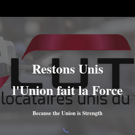
ip to main content
Skip to navigat
Restons Unis
l'Union fait la Force
Because the Union is Strength