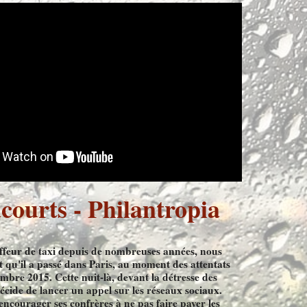
courts - Philantropia
ffeur de taxi depuis de nombreuses années, nous
t qu'il a passé dans Paris, au moment des attentats
bre 2015. Cette nuit-là, devant la détresse des
 décide de lancer un appel sur les réseaux sociaux.
 encourager ses confrères à ne pas faire payer les