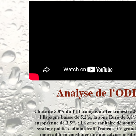
Analyse de l'OD
Chute de 5,8% du PIB français au 1er trimestre 2
l'Espagne baisse de 5,2%, la zone Euro de 3,8%
européenne de 3,5% : La crise sanitaire démontre 
système politico-administratif français. Ce gran
pourrait bien constituer une apocalypse positiv