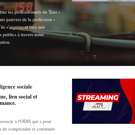
ler les professionnels du Taxi «
nts pauvres de la profession »
’ils s’expriment face aux
 publics à travers notre
ation.
lligence sociale
ue, lien social et
rmance.
'associe à l'ODIS qui a pour
n de comprendre et construire