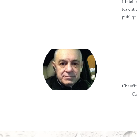
l’Intell
les entr
publique
Chauffeu
Co