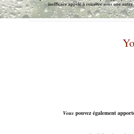
inefficace appelé à renaître sous une autre
Yo
pouvez également apport
Vous