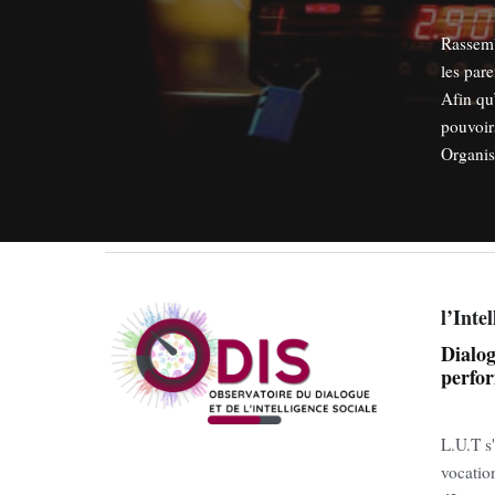
Rassemb
les pare
Afin qu
pouvoirs
Organis
l’Inte
Dialog
perfo
L.U.T s
vocatio