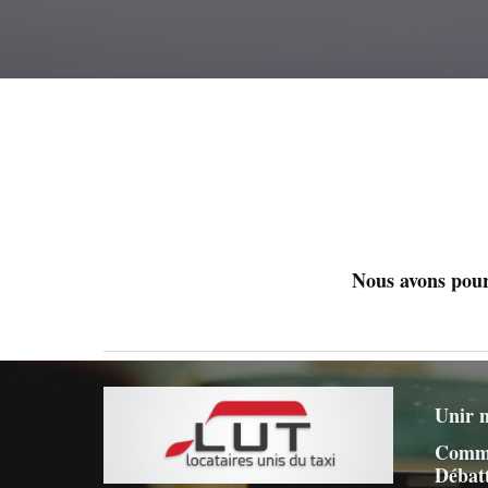
Nous avons pour
Unir n
Commu
Débatt