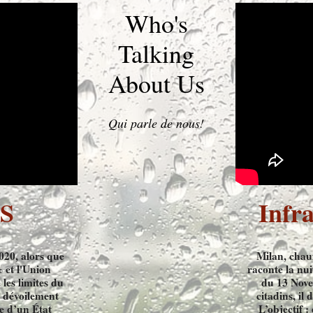
Who's
Talking
About Us
Qui parle de nous​!
IS
Infra
020, alors que
Milan, chau
 et l'Union
raconte la nui
les limites du
du 13 Novem
d dévoilement
citadins, il
e d’un État
L’objectif :