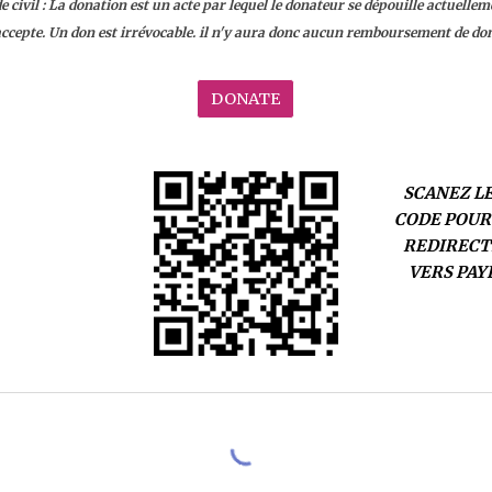
 civil : La donation est un acte par lequel le donateur se dépouille actuelle
accepte. Un don est irrévocable. il n'y aura donc aucun remboursement de don,
DONATE
SCANEZ L
CODE POUR
REDIRECT
VERS PAY