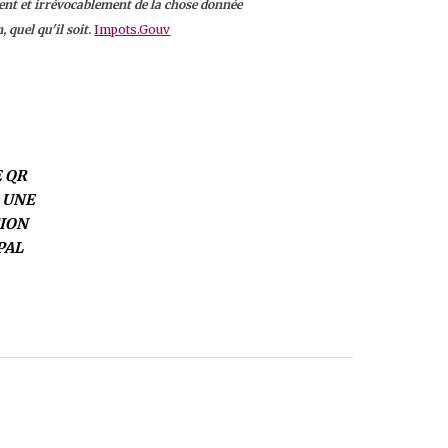
ment et irrévocablement de la chose donnée
 quel qu'il soit.
Impots.Gouv
E QR
 UNE
ION
PAL